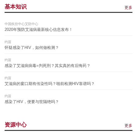
基本知识
更多
中国疾控中心艾防中心
2020年预防艾滋病最新核心信息发布！
约苗
怀疑感染了HIV，如何做检测？
约苗
感染了艾滋病病毒=判死刑？其实真的有后悔药？
约苗
艾滋病的窗口期有传染性吗？啪前检测HIV靠谱吗？
约苗
感染了HIV，便要与世隔绝吗？
资源中心
更多