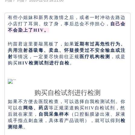
约苗
约苗
2020-11-23 18:21:00
有些小姐妹和新男友激情之后，或者一时冲动去路边
小店打了耳洞、纹了身，事后总会不停担心，
自己会
不会染上了HIV。
约苗君这里要敲黑板了，如果
近期有过高危性行为、
共用注射器吸毒、卖血、怀疑接受过不安全输血或注
射
等情况，一定要尽快前往正规
医疗机构检测
，或是
购买
HIV检测试剂进行自检
。
购买自检试剂进行检测
如果不方便去医院检查，可以选择自我检测试剂。你
可以在
网络、药店
等正规渠道购买HIV自检试剂，然
后就在家里，
自我采集样本
（口腔黏膜渗出液、尿液
或手指点刺血液，具体看产品说明），就可以得到
检
测结果
。