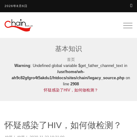
2026年8月6日
Togg
navig
基本知识
首页
Warning
: Undefined global variable $get_father_channel_text in
/usr/home/wh-
ah9c82gfgro4t5akdu1/htdocs/sites/chain/legacy_source.php
on
line
2908
怀疑感染了HIV，如何做检测？
怀疑感染了HIV，如何做检测？