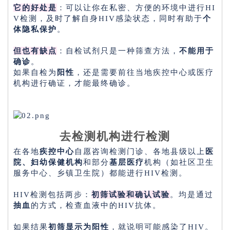
它的好处是
：可以让你在私密、方便的环境中进行HI
V检测，及时了解自身HIV感染状态，同时有助于
个
体隐私保护
。
但也有缺点
：自检试剂只是一种筛查方法，
不能用于
确诊
。
如果自检为
阳性
，还是需要前往当地疾控中心或医疗
机构进行确证，才能最终确诊。
去检测机构进行检测
在各地
疾控中心
自愿咨询检测门诊、各地县级以上
医
院、妇幼保健机构
和部分
基层医疗
机构（如社区卫生
服务中心、乡镇卫生院）都能进行HIV检测。
HIV检测包括两步：
初筛试验和确认试验
。均是通过
抽血
的方式，检查血液中的HIV抗体。
如果结果
初筛显示为阳性
，就说明可能感染了HIV。