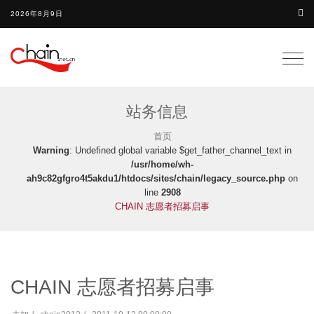
2026年8月9日
Togg
navig
站务信息
首页
Warning
: Undefined global variable $get_father_channel_text in
/usr/home/wh-
ah9c82gfgro4t5akdu1/htdocs/sites/chain/legacy_source.php
on
line
2908
CHAIN 志愿者招募启事
CHAIN 志愿者招募启事