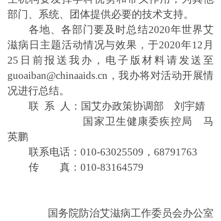
部门、系统、团体提供必要的技术支持。
各地、各部门要及时总结
2020
年世界艾
滋病日主题活动情况与效果，于
2020
年
12
月
25
日前报送我办，电子版材料请发送至
guoaiban@chinaaids.cn
，
我办将对活动开展情
况进行总结。
联 系 人：国艾办政策协调部 刘宇婧
国家卫生健康委疾控局 马
英鹏
联系电话：
010-63025509
，
68791763
传 真：
010-83164579
国务院防治艾滋病工作委员会办公室