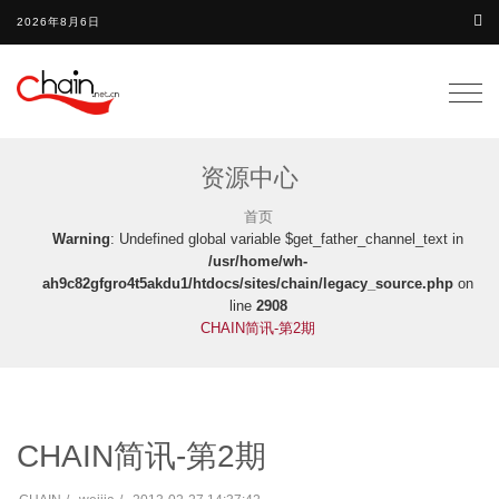
2026年8月6日
Togg
navig
资源中心
首页
Warning
: Undefined global variable $get_father_channel_text in
/usr/home/wh-
ah9c82gfgro4t5akdu1/htdocs/sites/chain/legacy_source.php
on
line
2908
CHAIN简讯-第2期
CHAIN简讯-第2期